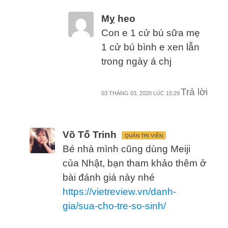
Mỵ heo
Con e 1 cử bú sữa mẹ
1 cử bú bình e xen lẫn
trong ngày á chj
Trả lời
03 THÁNG 03, 2020 LÚC 15:29
Võ Tố Trinh
QUẢN TRỊ VIÊN
Bé nhà mình cũng dùng Meiji
của Nhật, bạn tham khảo thêm ở
bài đánh giá này nhé
https://vietreview.vn/danh-
gia/sua-cho-tre-so-sinh/