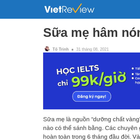
Skip
to
content
Sữa mẹ hâm nón
Tố Trinh
31 tháng 08, 2021
Sữa mẹ là nguồn “dưỡng chất vàng”
nào có thể sánh bằng. Các chuyên 
hoàn toàn trong 6 tháng đầu đời. V