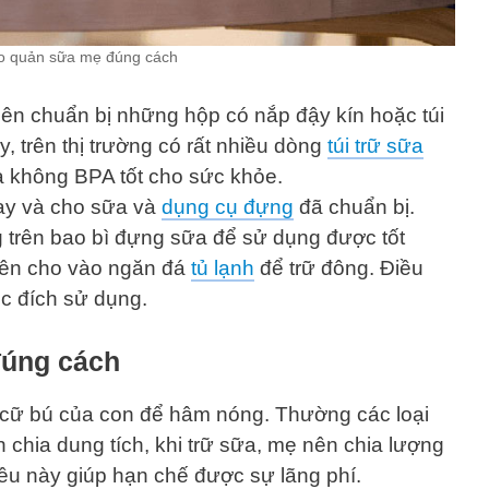
o quản sữa mẹ đúng cách
ên chuẩn bị những hộp có nắp đậy kín hoặc túi
, trên thị trường có rất nhiều dòng
túi trữ sữa
a không BPA tốt cho sức khỏe.
ay và cho sữa và
dụng cụ đựng
đã chuẩn bị.
ng trên bao bì đựng sữa để sử dụng được tốt
nên cho vào ngăn đá
tủ lạnh
để trữ đông. Điều
c đích sử dụng.
úng cách
cữ bú của con để hâm nóng. Thường các loại
h chia dung tích, khi trữ sữa, mẹ nên chia lượng
iều này giúp hạn chế được sự lãng phí.