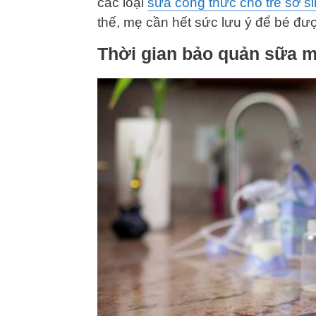
các loại
sữa công thức cho trẻ sơ s
thế, mẹ cần hết sức lưu ý để bé đư
Thời gian bảo quản sữa mẹ