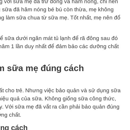
g với sữa mẹ đã trữ đông và hâm nóng, chỉ nên
ng sữa đã hâm nóng bé bú còn thừa, mẹ không
ụng làm sữa chua từ sữa mẹ. Tốt nhất, mẹ nên đổ
ể sữa dưới ngăn mát tủ lạnh để rã đông sau đó
hâm 1 lần duy nhất để đảm bảo các dưỡng chất
m sữa mẹ đúng cách
ất cho trẻ. Nhưng việc bảo quản và sử dụng sữa
i hiệu quả của sữa. Không giống sữa công thức,
gay. Với sữa mẹ đã vắt ra cần phải bảo quản đúng
ng chất.
úng cách