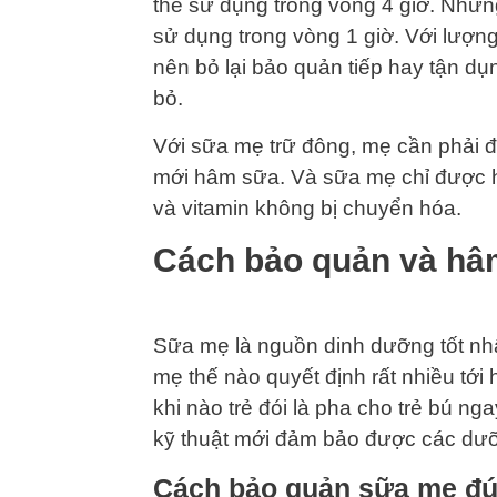
thể sử dụng trong vòng 4 giờ. Nhưn
sử dụng trong vòng 1 giờ. Với lượ
nên bỏ lại bảo quản tiếp hay tận d
bỏ.
Với sữa mẹ trữ đông, mẹ cần phải đ
mới hâm sữa. Và sữa mẹ chỉ được 
và vitamin không bị chuyển hóa.
Cách bảo quản và hâ
Sữa mẹ là nguồn dinh dưỡng tốt nh
mẹ thế nào quyết định rất nhiều tớ
khi nào trẻ đói là pha cho trẻ bú n
kỹ thuật mới đảm bảo được các dưỡ
Cách bảo quản sữa mẹ đ