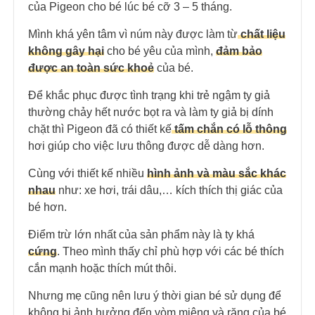
của Pigeon cho bé lúc bé cỡ 3 – 5 tháng.
Mình khá yên tâm vì núm này được làm từ
chất liệu
không gây hại
cho bé yêu của mình,
đảm bảo
được an toàn sức khoẻ
của bé.
Để khắc phục được tình trạng khi trẻ ngậm ty giả
thường chảy hết nước bọt ra và làm ty giả bị dính
chặt thì Pigeon đã có thiết kế
tấm chắn có lỗ thông
hơi giúp cho việc lưu thông được dễ dàng hơn.
Cùng với thiết kế nhiều
hình ảnh và màu sắc khác
nhau
như: xe hơi, trái dâu,… kích thích thị giác của
bé hơn.
Điểm trừ lớn nhất của sản phẩm này là ty khá
cứng
. Theo mình thấy chỉ phù hợp với các bé thích
cắn mạnh hoặc thích mút thôi.
Nhưng mẹ cũng nên lưu ý thời gian bé sử dụng để
không bị ảnh hưởng đến vòm miệng và răng của bé