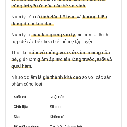
vùng lợi yếu ớt của các bé sơ sinh.
Núm ty còn có
tính đàn hồi cao
và
không biến
dạng dù bị kéo dãn.
Núm ty có
cấu tạo giống với ty
mẹ nên rất thích
hợp để các bé chưa biết bú mẹ tập luyện.
Thiết kế
núm
vú
mỏng vừa với vòm miệng của
bé
, giúp làm
giảm áp lực lên răng trước, lưỡi và
quai hàm.
Nhược điểm là
giá thành khá cao
so với các sản
phẩm cùng loại.
Xuất xứ
Nhật Bản
Chất liệu
Silicone
Size
Không có
Độ tuổi sử dụng
Trẻ từ 0 - 6 tháng tuổi