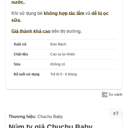
nước.
Khi sử dụng bé
không hợp tác lắm
và
dễ bị ọc
sữa.
G
iá
thành khá cao
trên thị trường.
Xuất xứ
Đan Mạch
Chất liệu
Cao su tự nhiên
Size
Không có
Độ tuổi sử dụng
Trẻ từ 0 - 6 tháng
So sánh
#7
Thương hiệu:
Chuchu Baby
Núm ty giả Chuchu Baby