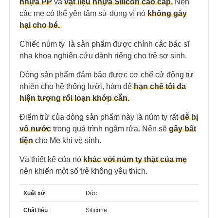
nhựa PP
và
vật liệu nhựa Silicon cao cấp.
Nên
các mẹ có thể yên tâm sử dụng vì nó
không gây
hại cho bé.
Chiếc núm ty là sản phẩm được chính các bác sĩ
nha khoa nghiên cứu dành riêng cho trẻ sơ sinh.
Dòng sản phẩm đảm bảo được cơ chế cử động tự
nhiên cho hệ thống lưỡi, hàm để
hạn chế tối đa
hiện tượng rối loạn khớp cắn.
Điểm trừ của dòng sản phẩm này là núm ty rất
dễ bị
vô nước
trong quá trình ngâm rửa. Nên sẽ
gây bất
tiện
cho Mẹ khi vệ sinh.
Và thiết kế của nó
khác với núm ty thật của mẹ
nên khiến một số trẻ không yêu thích.
Xuất xứ
Đức
Chất liệu
Silicone