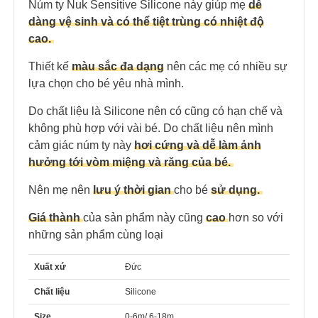
Núm ty Nuk Sensitive Silicone này giúp mẹ
dễ
dàng vệ sinh và có thể tiệt trùng có nhiệt độ
cao.
Thiết kế
màu sắc đa dạng
nên các mẹ có nhiều sự
lựa chọn cho bé yêu nhà mình.
Do chất liệu là Silicone nên có cũng có hạn chế và
không phù hợp với vài bé. Do chất liệu nên mình
cảm giác núm ty này
hơi cứng và dễ làm ảnh
hưởng tới vòm miệng và răng của bé.
Nên mẹ nên
lưu ý thời gian
cho bé
sử dụng.
Giá thành
của sản phẩm này cũng
cao
hơn so với
những sản phẩm cùng loại
Xuất xứ
Đức
Chất liệu
Silicone
Size
0-6m/ 6-18m