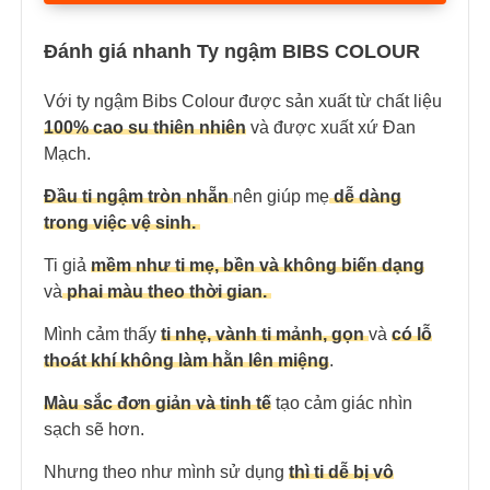
Đánh giá nhanh Ty ngậm BIBS COLOUR
Với ty ngậm Bibs Colour được sản xuất từ chất liệu
100% cao su thiên nhiên
và được xuất xứ Đan
Mạch.
Đầu ti ngậm tròn nhẵn
nên giúp mẹ
dễ dàng
trong việc vệ sinh.
Ti giả
mềm như ti mẹ, bền và không biến dạng
và
phai màu theo thời gian.
Mình cảm thấy
ti nhẹ, vành ti mảnh, gọn
và
có lỗ
thoát khí không làm hằn lên miệng
.
Màu sắc đơn giản và tinh tế
tạo cảm giác nhìn
sạch sẽ hơn.
Nhưng theo như mình sử dụng
thì ti dễ bị vô