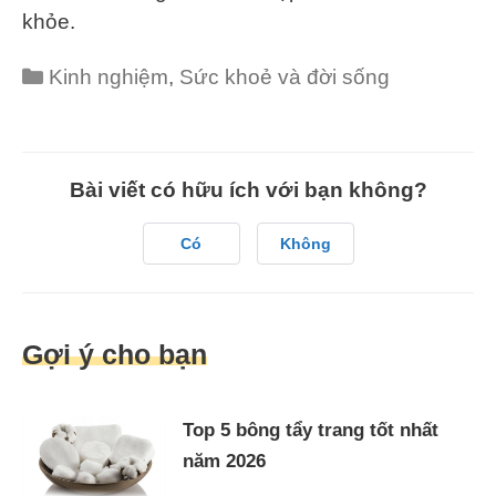
khỏe.
Categories
Kinh nghiệm
,
Sức khoẻ và đời sống
Bài viết có hữu ích với bạn không?
Có
Không
Gợi ý cho bạn
Top 5 bông tẩy trang tốt nhất
năm 2026