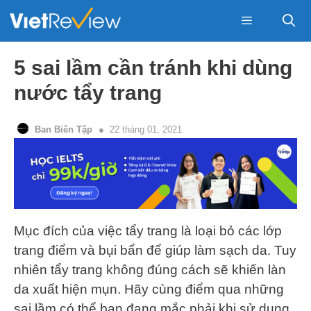
Skip
to
content
Menu
5 sai lầm cần tránh khi dùng
nước tẩy trang
Ban Biên Tập
22 tháng 01, 2021
Mục đích của việc tẩy trang là loại bỏ các lớp
trang điểm và bụi bẩn để giúp làm sạch da. Tuy
nhiên tẩy trang không đúng cách sẽ khiến làn
da xuất hiện mụn. Hãy cùng điểm qua những
sai lầm có thể bạn đang mắc phải khi sử dụng