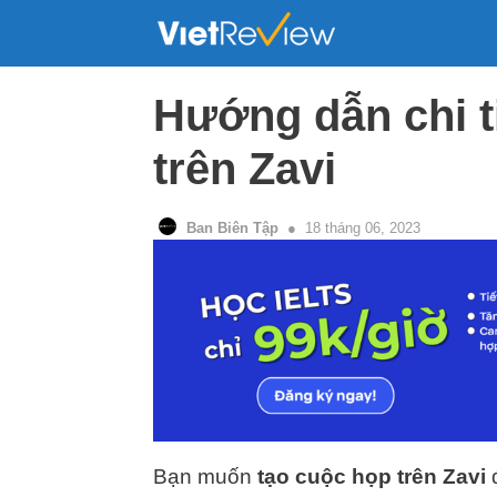
Skip
to
content
Hướng dẫn chi t
trên Zavi
Ban Biên Tập
18 tháng 06, 2023
Bạn muốn
tạo cuộc họp trên Zavi
đ