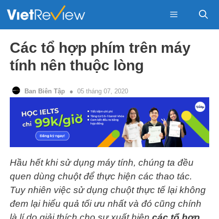
Skip
to
content
Menu
Các tổ hợp phím trên máy
tính nên thuộc lòng
Ban Biên Tập
05 tháng 07, 2020
Hầu hết khi sử dụng máy tính, chúng ta đều
quen dùng chuột để thực hiện các thao tác.
Tuy nhiên việc sử dụng chuột thực tế lại không
đem lại hiểu quả tối ưu nhất và đó cũng chính
là lí do giải thích cho sự xuất hiện
các tổ hợp