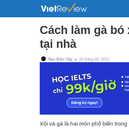
Skip
to
content
Cách làm gà bó 
tại nhà
Ban Biên Tập
20 tháng 04, 2022
Xôi và gà là hai món phổ biến tron