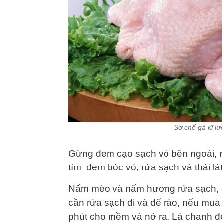
Sơ chế gà kĩ l
Gừng đem cạo sạch vỏ bên ngoài, r
tím đem bóc vỏ, rửa sạch và thái lá
Nấm mèo và nấm hương rửa sạch, cắt
cần rửa sạch đi và để ráo, nếu mu
phút cho mềm và nở ra. Lá chanh đ