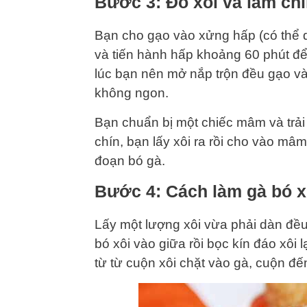
Bước 3: Đồ xôi và làm chí
Bạn cho gạo vào xửng hấp (có thể
và tiến hành hấp khoảng 60 phút để 
lúc bạn nên mở nắp trộn đều gạo v
không ngon.
Bạn chuẩn bị một chiếc mâm và trải g
chín, bạn lấy xôi ra rồi cho vào m
đoạn bó gà.
Bước 4: Cách làm gà bó x
Lấy một lượng xôi vừa phải dàn đều
bó xôi vào giữa rồi bọc kín đáo xôi 
từ từ cuộn xôi chặt vào gà, cuộn đế