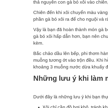
thả nguyên con gà bó xôi vào chiên,
Chiên đến khi xôi chuyển màu vàng 
phần gà bó xôi ra để cho nguội và r
Vậy là bạn đã hoàn thành món gà bó
gà bó xôi hấp dẫn hơn, bạn nên ch
kèm.
Bắc chảo dầu lên bếp, phi thơm hà
muỗng tương ớt vào trộn đều. Khi h
khoảng 3 muỗng nước dừa khuấy đều
Những lưu ý khi làm 
Dưới đây là những lưu ý khi bạn thự
Xôi chỉ cần đồ hơi khô, tránh k