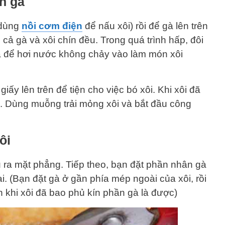
n gà
 dùng
nồi cơm điện
để nấu xôi) rồi để gà lên trên
cả gà và xôi chín đều. Trong quá trình hấp, đôi
à để hơi nước không chảy vào làm món xôi
iấy lên trên để tiện cho việc bó xôi. Khi xôi đã
âm. Dùng muỗng trải mỏng xôi và bắt đầu công
ôi
 ra mặt phẳng. Tiếp theo, bạn đặt phần nhân gà
lại. (Bạn đặt gà ở gần phía mép ngoài của xôi, rồi
n khi xôi đã bao phủ kín phần gà là được)