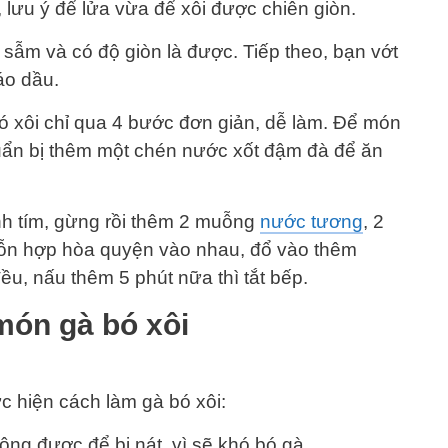
 lưu ý để lửa vừa để xôi được chiên giòn.
sẫm và có độ giòn là được. Tiếp theo, bạn vớt
áo dầu.
 xôi chỉ qua 4 bước đơn giản, dễ làm. Để món
uẩn bị thêm một chén nước xốt đậm đà để ăn
nh tím, gừng rồi thêm 2 muỗng
nước tương
, 2
ỗn hợp hòa quyện vào nhau, đổ vào thêm
, nấu thêm 5 phút nữa thì tắt bếp.
món gà bó xôi
c hiện cách làm gà bó xôi:
hông được để bị nát, vì sẽ khó bó gà.