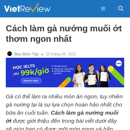
Skip
to
content
Menu
Cách làm gà nướng muối ớt
thơm ngon nhất
Ban Biên Tập
23 tháng 04, 2021
Gà có thể làm ra nhiều món ăn ngon, tuy nhiên
gà nướng lại là sự lựa chọn hoàn hảo nhất cho
bữa ăn cuối tuần.
Cách làm gà nướng muối
ớt
được giới thiệu đến trong bài viết dưới đây
sẽ giúp bạn có được một món ngon và hấp