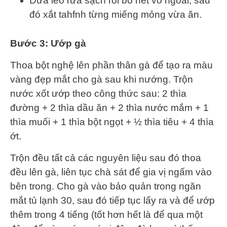
Dưa leo rửa sạch rồi bỏ hết vỏ ngoài, sau
đó xắt tahfnh từng miếng mỏng vừa ăn.
Bước 3: Ướp gà
Thoa bột nghệ lên phần thân gà để tạo ra màu
vàng đẹp mắt cho gà sau khi nướng. Trộn
nước xốt ướp theo công thức sau: 2 thìa
đường + 2 thìa dầu ăn + 2 thìa nước mắm + 1
thìa muối + 1 thìa bột ngọt + ½ thìa tiêu + 4 thìa
ớt.
Trộn đều tất cả các nguyên liệu sau đó thoa
đều lên gà, liên tục chà sát để gia vị ngấm vào
bên trong. Cho gà vào bảo quản trong ngăn
mắt tủ lạnh 30, sau đó tiếp tục lấy ra và để ướp
thêm trong 4 tiếng (tốt hơn hết là để qua một