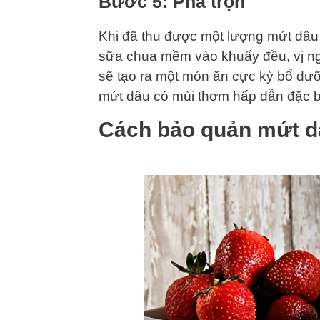
Bước 5: Pha trộn
Khi đã thu được một lượng mứt dâu 
sữa chua mềm vào khuấy đều, vị ngọ
sẽ tạo ra một món ăn cực kỳ bổ dư
mứt dâu có mùi thơm hấp dẫn đặc bi
Cách bảo quản mứt d