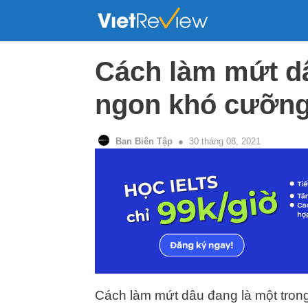
Skip
to
content
Cách làm mứt d
ngon khó cưỡn
Ban Biên Tập
30 tháng 08, 2021
Cách làm mứt dâu đang là một tron