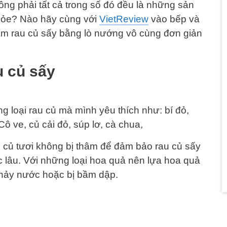
ng phải tất cả trong số đó đều là những sản
hỏe? Nào hãy cùng với
VietReview
vào bếp và
àm rau củ sấy bằng lò nướng vô cùng đơn giản
u củ sấy
 loại rau củ mà mình yêu thích như: bí đỏ,
Cô ve, củ cải đỏ, súp lơ, cà chua,
u củ tươi không bị thâm để đảm bảo rau củ sấy
 lâu. Với những loại hoa quả nên lựa hoa quả
hảy nước hoặc bị bầm dập.