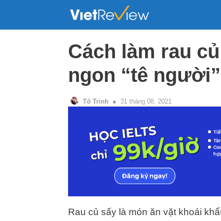
Skip
to
content
Cách làm rau củ
ngon “tê người”
Tố Trinh
31 tháng 08, 2021
Rau củ sấy là món ăn vặt khoái kh