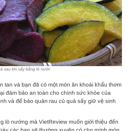
ả sau khi sấy bằng lò nướn
òn tan và bạn đã có một món ăn khoái khẩu thơm
ại đảm bảo an toàn cho chính sức khỏe của
inh và để bảo quản rau củ quả sấy giữ vệ sinh
ng lò nướng mà VietReview muốn giới thiệu đến
 này các bạn sẽ thường xuyên có cho mình món