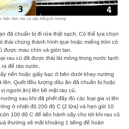
c hiện làm rau củ sấy bằng lò nướng
n đã chuẩn bị đi rửa thật sạch. Có thể lựa chọn
ó thái chúng thành hình que hoặc miếng tròn có
 được mau chín và giòn tan.
ại rau củ đã được thái lát mỏng trong nước lạnh
 ra để ráo nước.
 giấy nến hoặc giấy bạc ở bên dưới khay nướng
ả lên. Quết đều lượng dầu ăn đã chuẩn bị hoặc
vị người ăn) lên bề mặt rau củ.
 nướng sau khi đã phết đầy đủ các loại gia vị lên
nướng ở nhiệt độ 200 độ C (2 lửa) và hẹn giờ 10
còn 100 độ C để tiến hành sấy cho tới khi rau củ
 quả thường sẽ mất khoảng 1 tiếng để hoàn