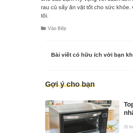
rau củ sấy ăn vặt tốt cho sức khỏe.
tôi.
Categories
Vào Bếp
Bài viết có hữu ích với bạn k
Gợi ý cho bạn
To
nh
25 th