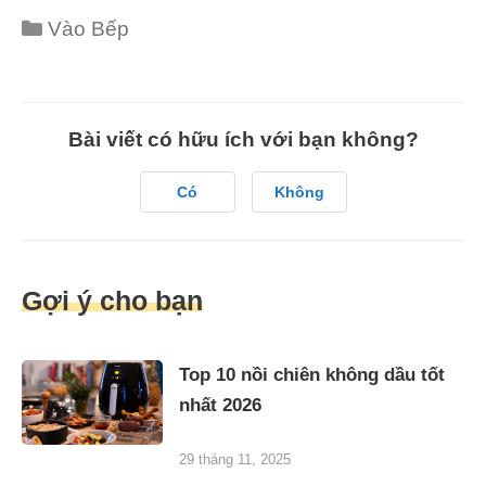
Categories
Vào Bếp
Bài viết có hữu ích với bạn không?
Có
Không
Gợi ý cho bạn
Top 10 nồi chiên không dầu tốt
nhất 2026
29 tháng 11, 2025