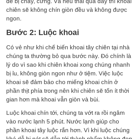
dễ bị cháy, cứng. Và nếu thái quá dày thì khoai
chiên sẽ không chín giòn đều và không được
ngon.
Bước 2: Luộc khoai
Có vẻ như khi chế biến khoai tây chiên tại nhà
chúng ta thường bỏ qua bước này. Đó chính là
lý do vì sao khi chiên khoai xong chúng nhanh
bị ỉu, không giòn ngon như ở tiệm. Việc luộc
khoai sẽ đảm bảo cho miếng khoai chín ở
phần thịt phía trong nên khi chiên sẽ tốn ít thời
gian hơn mà khoai vẫn giòn và bùi.
Luộc khoai chín tới, chúng ta vớt ra rồi ngâm
vào nước lạnh 5 phút. Nước lạnh giúp cho
phần khoai tây luộc rắn hơn. Vì khi luộc chúng
khá dễ bị nát sẽ dẫn tới thành phẩm không đẹp