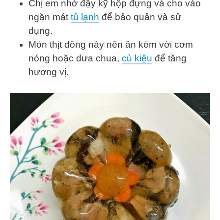
Chị em nhớ đậy kỹ hộp đựng và cho vào
ngăn mát
tủ lạnh
để bảo quản và sử
dụng.
Món thịt đông này nên ăn kèm với cơm
nóng hoặc dưa chua,
củ kiệu
để tăng
hương vị.