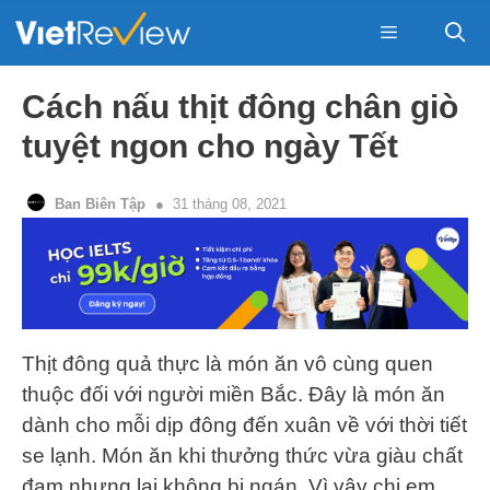
Skip
to
content
Menu
Cách nấu thịt đông chân giò
tuyệt ngon cho ngày Tết
Ban Biên Tập
31 tháng 08, 2021
Thịt đông quả thực là món ăn vô cùng quen
thuộc đối với người miền Bắc. Đây là món ăn
dành cho mỗi dịp đông đến xuân về với thời tiết
se lạnh. Món ăn khi thưởng thức vừa giàu chất
đạm nhưng lại không bị ngán. Vì vậy chị em