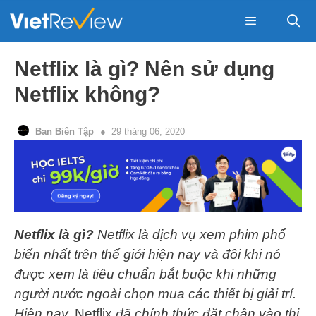
Skip
to
content
Menu
Netflix là gì? Nên sử dụng
Netflix không?
Ban Biên Tập
29 tháng 06, 2020
Netflix là gì?
Netflix là dịch vụ xem phim phổ
biến nhất trên thế giới hiện nay và đôi khi nó
được xem là tiêu chuẩn bắt buộc khi những
người nước ngoài chọn mua các thiết bị giải trí.
Hiện nay,
Netflix
đã chính thức đặt chân vào thị