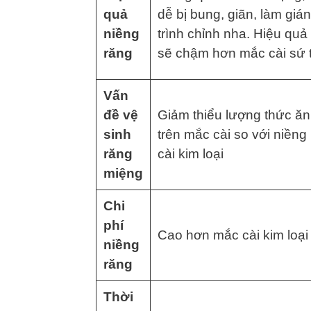
quả
dễ bị bung, giãn, làm giá
niềng
trình chỉnh nha. Hiệu quả
răng
sẽ chậm hơn mắc cài sứ 
Vấn
đề vệ
Giảm thiểu lượng thức ă
sinh
trên mắc cài so với niềng
răng
cài kim loại
miệng
Chi
phí
Cao hơn mắc cài kim loại
niềng
răng
Thời