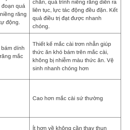
chắn, quá trình niềng răng diễn ra
n đoạn quá
liên tục, lực tác động đều đặn. Kết
 niềng răng
quả điều trị đạt được nhanh
tự động.
chóng.
Thiết kế mắc cài trơn nhẵn giúp
n bám dính
thức ăn khó bám trên mắc cài,
 răng mắc
không bị nhiễm màu thức ăn. Vệ
sinh nhanh chóng hơn
Cao hơn mắc cài sứ thường
Ít hơn về không cần thay thun