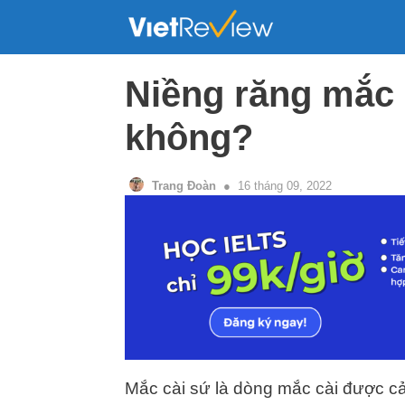
Skip
to
content
Niềng răng mắc 
không?
Trang Đoàn
16 tháng 09, 2022
Mắc cài sứ là dòng mắc cài được cải