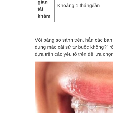
gian
Khoảng 1 tháng/lần
tái
khám
Với bảng so sánh trên, hẳn các bạn đ
dụng mắc cài sứ tự buộc không?” r
dựa trên các yếu tố trên để lựa ch