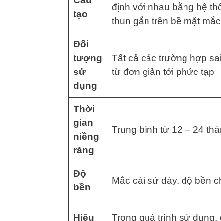
Cấu
định với nhau bằng hệ th
tạo
thun gắn trên bề mặt mắc
Đối
tượng
Tất cả các trường hợp sai
sử
từ đơn giản tới phức tạp
dụng
Thời
gian
Trung bình từ 12 – 24 th
niềng
răng
Độ
Mắc cài sứ dày, độ bền c
bền
Hiệu
Trong quá trình sử dụng,