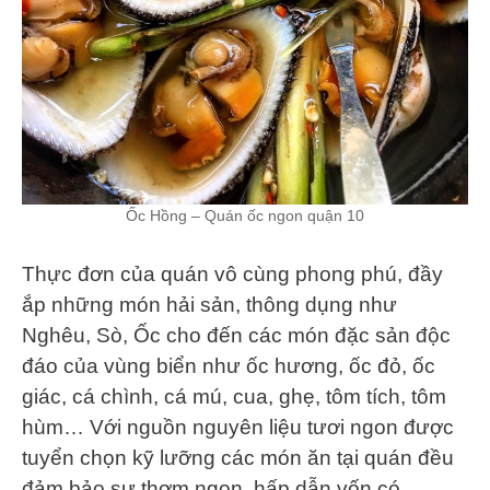
Ốc Hồng – Quán ốc ngon quận 10
Thực đơn của quán vô cùng phong phú, đầy
ắp những món hải sản, thông dụng như
Nghêu, Sò, Ốc cho đến các món đặc sản độc
đáo của vùng biển như ốc hương, ốc đỏ, ốc
giác, cá chình, cá mú, cua, ghẹ, tôm tích, tôm
hùm… Với nguồn nguyên liệu tươi ngon được
tuyển chọn kỹ lưỡng các món ăn tại quán đều
đảm bảo sự thơm ngon, hấp dẫn vốn có.