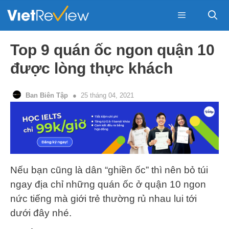
Skip
to
content
Menu
Top 9 quán ốc ngon quận 10
được lòng thực khách
Ban Biên Tập
25 tháng 04, 2021
Nếu bạn cũng là dân “ghiền ốc” thì nên bỏ túi
ngay địa chỉ những quán ốc ở quận 10 ngon
nức tiếng mà giới trẻ thường rủ nhau lui tới
dưới đây nhé.