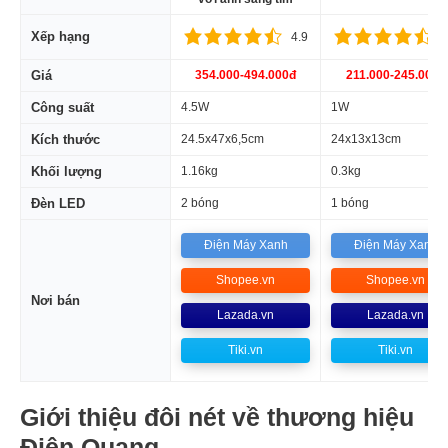
Xếp hạng
4.9
4
Giá
354.000-494.000đ
211.000-245.000đ
Công suất
4.5W
1W
Kích thước
24.5x47x6,5cm
24x13x13cm
Khối lượng
1.16kg
0.3kg
Đèn LED
2 bóng
1 bóng
Điện Máy Xanh
Điện Máy Xanh
Shopee.vn
Shopee.vn
Nơi bán
Lazada.vn
Lazada.vn
Tiki.vn
Tiki.vn
Giới thiệu đôi nét về thương hiệu
Điện Quang