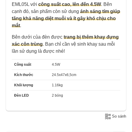
EML05L với
công suất cao, lên đến 4.5W
. Bên
cạnh đó, sản phẩm còn sử dụng
ánh sáng tím giúp
tăng khả năng diệt muỗi và ít gây khó chịu cho
mắt
.
Bên dưới của đèn được
trang bị thêm khay đựng
xác côn trùng
. Bạn chỉ cần vệ sinh khay sau mỗi
lần sử dụng là được nhé!
Công suất
4.5W
Kích thước
24.5x47x6,5cm
Khối lượng
1.16kg
Đèn LED
2 bóng
So sánh