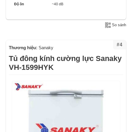
Độ ồn
~40 dB
So sánh
#4
Thương hiệu:
Sanaky
Tủ đông kính cường lực Sanaky
VH-1599HYK