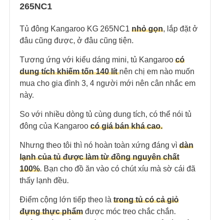
265NC1
Tủ đông Kangaroo KG 265NC1
nhỏ gọn
, lắp đặt ở
đâu cũng được, ở đâu cũng tiện.
Tương ứng với kiểu dáng mini, tủ Kangaroo
có
dung tích khiếm tốn 140 lít
nên chị em nào muốn
mua cho gia đình 3, 4 người mới nên cân nhắc em
này.
So với nhiều dòng tủ cùng dung tích, có thể nói tủ
đông của Kangaroo
có giá bán khá cao.
Nhưng theo tôi thì nó hoàn toàn xứng đáng vì
dàn
lạnh của tủ được làm từ đồng nguyên chất
100%
. Bạn cho đồ ăn vào có chút xíu mà sờ cái đã
thấy lạnh đều.
Điểm cộng lớn tiếp theo là
trong tủ có cả giỏ
đựng thực phẩm
được móc treo chắc chắn.