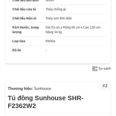
Chất liệu dàn lạnh
Nhôm
Chất liệu cửa tủ
Thép chống gỉ
Chất liệu thân tủ
Thép sơn tĩnh điện
Kích thước, trọng
Dài 53 cm x Rộng 60 cm x Cao 130 cm -
lượng
Nặng 34 kg
Loại Gas
R600a
Độ ồn
-
So sánh
#2
Thương hiệu:
Sunhouse
Tủ đông Sunhouse SHR-
F2362W2