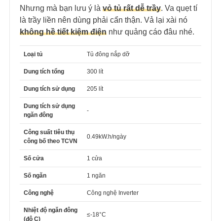
Nhưng mà bạn lưu ý là
vỏ tủ rất dễ trầy
. Va quẹt tí
là trầy liền nên dùng phải cẩn thận. Vả lại xài nó
không hề tiết kiệm điện
như quảng cáo đâu nhé.
Loại tủ
Tủ đông nắp dỡ
Dung tích tổng
300 lít
Dung tích sử dụng
205 lít
Dung tích sử dụng
-
ngăn đông
Công suất tiêu thụ
0.49kW.h/ngày
công bố theo TCVN
Số cửa
1 cửa
Số ngăn
1 ngăn
Công nghệ
Công nghệ Inverter
Nhiệt độ ngăn đông
≤-18°C
(độ C)