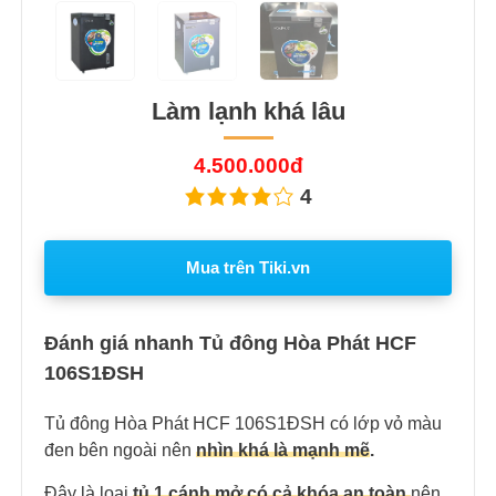
Làm lạnh khá lâu
4.500.000đ
4
Mua trên Tiki.vn
Đánh giá nhanh Tủ đông Hòa Phát HCF
106S1ĐSH
Tủ đông Hòa Phát HCF 106S1ĐSH có lớp vỏ màu
đen bên ngoài nên
nhìn khá là mạnh mẽ
.
Đâ
y là loại
tủ 1 cánh mở có cả khóa an toàn
nên