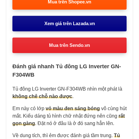
Mua trên Shopee.vn
Xem giá trên Lazada.vn
Mua trên Sendo.vn
Đánh giá nhanh Tủ đông LG Inverter GN-
F304WB
Tủ đông LG Inverter GN-F304WB nhìn một phát là
không chê chỗ nào được
.
Em này có lớp
vỏ màu đen sáng bóng
vô cùng hút
mắt. Kiểu dáng tủ hình chữ nhật đứng nên cũng
rất
gọn gàng
. Đặt nó ở đâu là ở đó sang hẳn lên.
Về dung tích, thì ẻm được đánh giá tầm trung.
Tủ