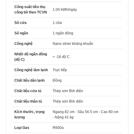
Công suất tiêu thụ
1.04 kWh/ngày
công bố theo TCVN
Số cửa
1 cửa
Số ngăn
1 ngăn đông
Công nghệ
Nano silver kháng khuẩn
Nhiệt độ ngăn đông
< -18 độ C
(độ C)
Công nghệ làm lạnh
Trực tiếp
Chất liệu dàn lạnh
Đồng
Chất liệu cửa tủ
Thép sơn tĩnh điện
Chất liệu thân tủ
Thép sơn tĩnh điện
Kích thước, trọng
Ngang 82 cm - Sâu 56.5 cm - Cao 80 cm
lượng
- Nặng 41 kg
Loại Gas
R600a