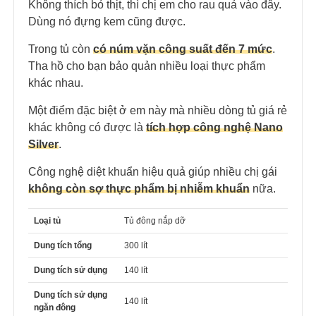
Không thích bỏ thịt, thì chị em cho rau quả vào đây.
Dùng nó đựng kem cũng được.
Trong tủ còn
có núm vặn công suất đến 7 mức
.
Tha hồ cho bạn bảo quản nhiều loại thực phẩm
khác nhau.
Một điểm đặc biệt ở em này mà nhiều dòng tủ giá rẻ
khác không có được là
tích hợp công nghệ Nano
Silver
.
Công nghệ diệt khuẩn hiệu quả giúp nhiều chị gái
không còn sợ thực phẩm bị nhiễm khuẩn
nữa.
Loại tủ
Tủ đông nắp dỡ
Dung tích tổng
300 lít
Dung tích sử dụng
140 lít
Dung tích sử dụng
140 lít
ngăn đông