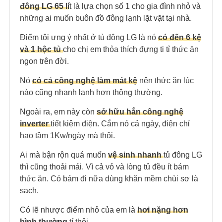
đông LG 65 lí
t là lựa chọn số 1 cho gia đình nhỏ và
những ai muốn buôn đồ đông lạnh lặt vặt tại nhà.
Điểm tôi ưng ý nhất ở tủ đông LG là nó
có đến 6 kệ
và 1 hộc tủ
cho chị em thỏa thích đựng ti tỉ thức ăn
ngon trên đời.
Nó
có cả công nghệ làm mát kệ
nên thức ăn lúc
nào cũng nhanh lạnh hơn thông thường.
Ngoài ra, em này còn
sở hữu hẳn công nghệ
inverter
tiết kiệm điện. Cắm nó cả ngày, điện chỉ
hao tầm 1Kw/ngày mà thôi.
Ai mà bận rộn quá muốn
vệ sinh nhanh
tủ đông LG
thì cũng thoải mái. Vì cả vỏ và lòng tủ đều ít bám
thức ăn. Có bám đi nữa dùng khăn mềm chùi sơ là
sạch.
Có lẽ nhược điểm nhỏ của em là
hơi nặng hơn
bình thường
tí thôi.