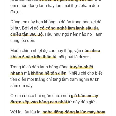
em muốn đông lạnh hay làm mát thực phẩm đều
được.
Dùng em này bạn không lo đồ ăn trong hóc kẹt dễ
bị hư. Bởi vì nó
có công nghệ làm lạnh sâu đa
chiều tận 360 độ
. Hầu như ngõ hẻm nào hơi lạnh
cũng tỏa đến.
Muốn chỉnh nhiệt độ cao hay thấp, vặn n
úm điều
khiển 6 nấc trên thân tủ
một phát là được.
Trong tủ có dàn lạnh bằng đồng
truyền nhiệt
nhanh
mà
không hề tốn điện
. Nhiều chị cho biết
tiền điện mỗi tháng chỉ tăng tầm trăm nghìn từ khi
sắm em này.
Cơ mà do có hai ngăn chứa nên
giá bán em ấy
được xếp vào hàng cao nhất
từ nãy đến giờ.
Với lại lâu lâu lại
nghe tiếng động lạ lúc máy hoạt