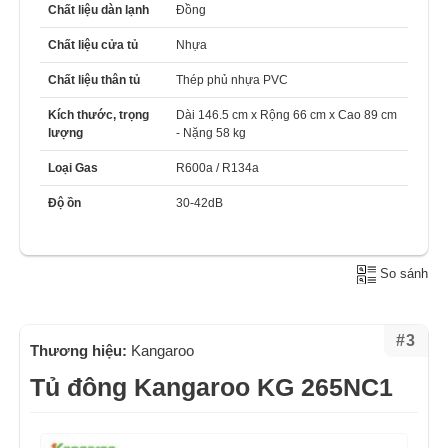
Chất liệu dàn lạnh
Đồng
Chất liệu cửa tủ
Nhựa
Chất liệu thân tủ
Thép phủ nhựa PVC
Kích thước, trọng
Dài 146.5 cm x Rộng 66 cm x Cao 89 cm
lượng
- Nặng 58 kg
Loại Gas
R600a / R134a
Độ ồn
30-42dB
So sánh
#3
Thương hiệu:
Kangaroo
Tủ đông Kangaroo KG 265NC1