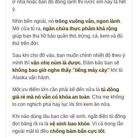
ở nhà hoặc bán đồ đông lạnh thì rước em này là hết
ý.
Nhìn bên ngoài, nó
trông vuông vắn, ngon lành
.
Mở cửa tủ ra,
ngăn chứa thực phẩm khá rộng
giúp bạn tha hồ bảo quản thịt, trứng, cá, kem và đủ
thứ trên đời.
Sau khi cho đồ vào, bạn muốn chỉnh nhiệt độ theo ý
mình thì
vặn nhẹ núm là được
.
Đảm bảo bạn sẽ
không bao giờ nghe thấy “tiếng máy cày”
khi tủ
Alaska vận hành.
Một ưu điểm lớn cần phải kể đến nữa là
tủ đông
giá rẻ mà nó vẫn có khóa an toàn
. Cha mẹ không
lo con nghịch phá hay lục lòi tìm kem ăn nữa.
Khi nào dùng lâu bạn cần vệ sinh, ngắt điện tủ đông
đợi băng rã ra là
vệ sinh bao khỏe
. Vì cả trong lẫn
ngoài mặt tủ đều
chống bám bẩn cực tốt
.