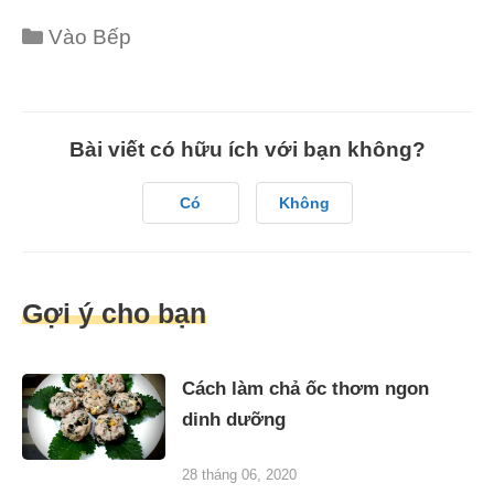
Categories
Vào Bếp
Bài viết có hữu ích với bạn không?
Có
Không
Gợi ý cho bạn
Cách làm chả ốc thơm ngon
dinh dưỡng
28 tháng 06, 2020