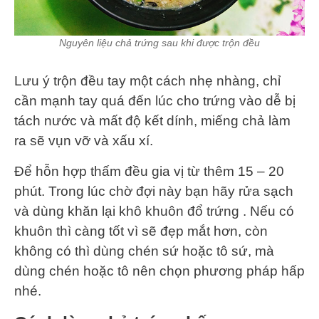
Nguyên liệu chả trứng sau khi được trộn đều
Lưu ý trộn đều tay một cách nhẹ nhàng, chỉ
cần mạnh tay quá đến lúc cho trứng vào dễ bị
tách nước và mất độ kết dính, miếng chả làm
ra sẽ vụn vỡ và xấu xí.
Để hỗn hợp thấm đều gia vị từ thêm 15 – 20
phút. Trong lúc chờ đợi này bạn hãy rửa sạch
và dùng khăn lại khô khuôn đổ trứng . Nếu có
khuôn thì càng tốt vì sẽ đẹp mắt hơn, còn
không có thì dùng chén sứ hoặc tô sứ, mà
dùng chén hoặc tô nên chọn phương pháp hấp
nhé.