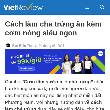
Skip
to
content
Menu
Cách làm chả trứng ăn kèm
cơm nóng siêu ngon
Ban Biên Tập
04 tháng 08, 2021
Combo ‘
’Cơm tấm sườn bì + chả trứng’’
chắc
hẳn không còn xa lạ gì đối với người dân Việt,
đặc biệt món ăn này nổi tiếng nhất ở miền đất
Phương Nam. Với những hướng dẫn về
cách
làm chả trứng
dưới đây sẽ giúp đổi vị cho bữa