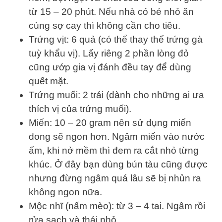
từ 15 – 20 phút. Nếu nhà có bé nhỏ ăn
cùng sợ cay thì không cần cho tiêu.
Trứng vịt: 6 quả (có thể thay thế trứng gà
tuỳ khẩu vị). Lấy riêng 2 phần lòng đỏ
cũng ướp gia vị đánh đều tay để dùng
quết mặt.
Trứng muối: 2 trái (dành cho những ai ưa
thích vị của trứng muối).
Miến: 10 – 20 gram nên sử dụng miến
dong sẽ ngon hơn. Ngâm miến vào nước
ấm, khi nở mềm thì đem ra cắt nhỏ từng
khúc. Ở đây bạn dùng bún tàu cũng được
nhưng đừng ngâm quá lâu sẽ bị nhủn ra
không ngon nữa.
Mộc nhĩ (nấm mèo): từ 3 – 4 tai. Ngâm rồi
rửa sạch và thái nhỏ.