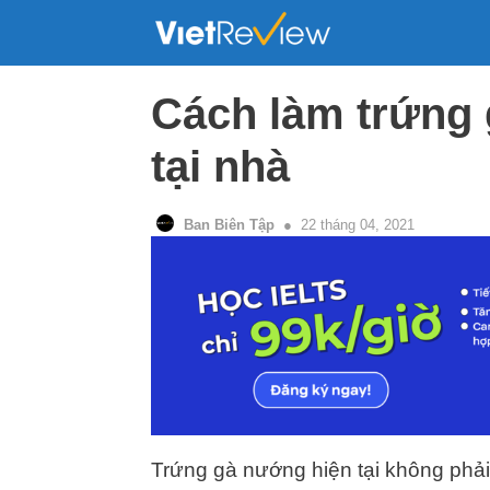
Skip
to
content
Cách làm trứng 
tại nhà
Ban Biên Tập
22 tháng 04, 2021
Trứng gà nướng hiện tại không phải