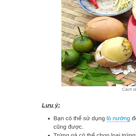
Cách l
Lưu ý:
Bạn có thể sử dụng
lò nướng
đ
cũng được.
Trứng gà có thể chọn loại trứn