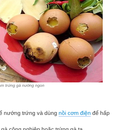
àm trứng gà nướng ngon
ể nướng trứng và dùng
nồi cơm điện
để hấp
g gà công nghiệp hoặc trứng gà ta.