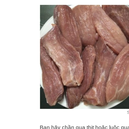
S
Bạn hãy chần qua thịt hoặc luộc qua 