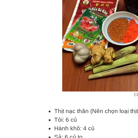
C
Thịt nạc thăn (Nên chọn loại thịt
Tỏi: 6 củ
Hành khô: 4 củ
Sả: 6 củ to