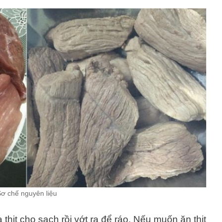
ơ chế nguyên liệu
thịt cho sạch rồi vớt ra để ráo. Nếu muốn ăn thịt