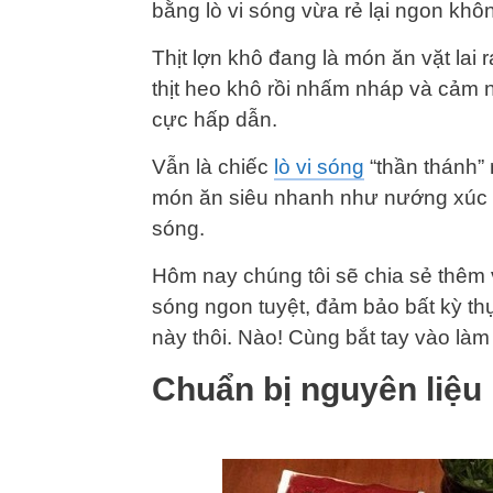
bằng lò vi sóng vừa rẻ lại ngon khô
Thịt lợn khô đang là món ăn vặt lai r
thịt heo khô rồi nhấm nháp và cảm 
cực hấp dẫn.
Vẫn là chiếc
lò vi sóng
“thần thánh” 
món ăn siêu nhanh như nướng xúc xíc
sóng.
Hôm nay chúng tôi sẽ chia sẻ thêm v
sóng ngon tuyệt, đảm bảo bất kỳ th
này thôi. Nào! Cùng bắt tay vào làm
Chuẩn bị nguyên liệu