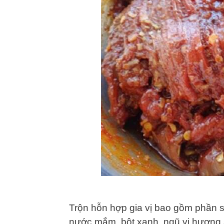
Trộn hỗn hợp gia vị bao gồm phần s
nước mắm, bột xanh, ngũ vị hương sa