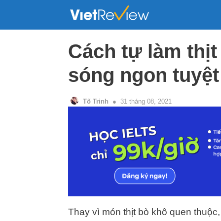
Skip
to
content
Cách tự làm thịt
sóng ngon tuyệt
Tố Trinh
31 tháng 08, 2021
Thay vì món thịt bò khô quen thuộc, 