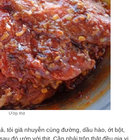
Ướp thịt
ả, tỏi giã nhuyễn cùng đường, dầu hào, ớt bột,
u đó ướp với thịt. Cần phải trộn thật đều gia vị