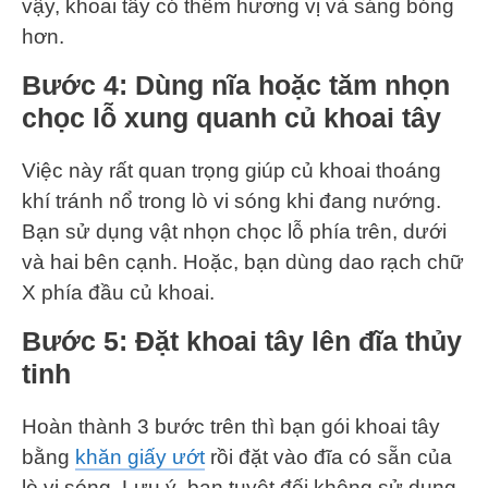
vậy, khoai tây có thêm hương vị và sáng bóng
hơn.
Bước 4
: Dùng nĩa hoặc tăm nhọn
chọc lỗ xung quanh củ khoai tây
Việc này rất quan trọng giúp củ khoai thoáng
khí tránh nổ trong lò vi sóng khi đang nướng.
Bạn sử dụng vật nhọn chọc lỗ phía trên, dưới
và hai bên cạnh. Hoặc, bạn dùng dao rạch chữ
X phía đầu củ khoai.
Bước 5
: Đặt khoai tây lên đĩa thủy
tinh
Hoàn thành 3 bước trên thì bạn gói khoai tây
bằng
khăn giấy ướt
rồi đặt vào đĩa có sẵn của
lò vi sóng. Lưu ý, bạn tuyệt đối không sử dụng