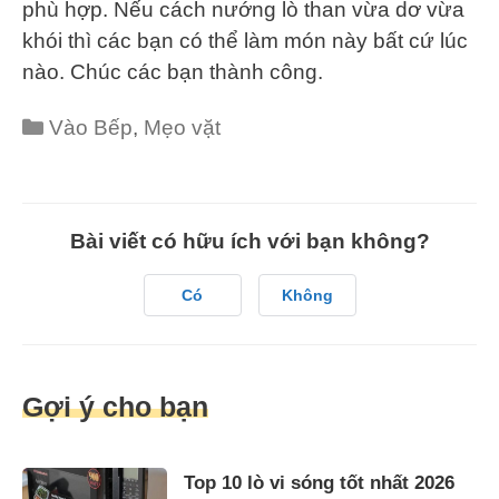
phù hợp. Nếu cách nướng lò than vừa dơ vừa
khói thì các bạn có thể làm món này bất cứ lúc
nào. Chúc các bạn thành công.
Categories
Vào Bếp
,
Mẹo vặt
Bài viết có hữu ích với bạn không?
Có
Không
Gợi ý cho bạn
Top 10 lò vi sóng tốt nhất 2026