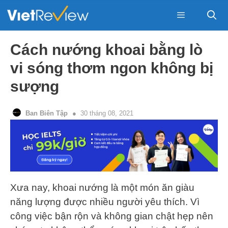
Skip
to
content
Menu
Cách nướng khoai bằng lò
vi sóng thơm ngon không bị
sượng
Ban Biên Tập
30 tháng 08, 2021
Xưa nay, khoai nướng là một món ăn giàu
năng lượng được nhiều người yêu thích. Vì
công việc bận rộn và không gian chật hẹp nên