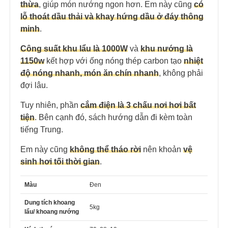
thừa
, giúp món nướng ngon hơn. Em này cũng
có
lỗ thoát dầu thải và khay hứng dầu ở đáy thông
minh
.
Công suất khu lẩu là 1000W
và
khu nướng là
1150w
kết hợp với ống nóng thép carbon tạo
nhiệt
độ nóng nhanh, món ăn chín nhanh
, không phải
đợi lâu.
Tuy nhiên, phần
cắm điện là 3 chấu nơi hơi bất
tiện
. Bên cạnh đó, sách hướng dẫn đi kèm toàn
tiếng Trung.
Em này cũng
không thể tháo rời
nên khoản
vệ
sinh hơi tối thời gian
.
Màu
Đen
Dung tích khoang
5kg
lẩu/ khoang nướng