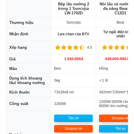
Bếp lẩu nướng 2
Nồi lẩu và nướng 
trong 1 Suncojia
đa năng Bear DK
LW-1702D
C12D1
Thương hiệu
Suncojia
Bear
Tự ngắt điện khi 
Nhận định
Lựa chọn của BTV
nhiệt
Xếp hạng
4.5
Giá
1.550.000đ
645.000-990.000
Màu
Đen
Hồng
Dung tích khoang
5kg
-/ 1 lít
lẩu/ khoang nướng
Kích thước
73x28x8 cm
342mm*230mm*103
1200W (600W cho lẩ
Công suất
2200W
600W cho nướng)
Tiki.vn
Shopee.vn
Shopee.vn
Tiki.vn