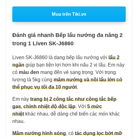
Mua trên Tiki.vn
Đánh giá nhanh Bếp lẩu nướng đa năng 2
trong 1 Liven SK-J6860
Liven SK-J6860 là dạng bếp lẩu nướng với
lẩu 2
ngăn
giúp bạn tiện lợi hơn khi nấu 2 vị lẩu. Em này
có
màu đen
mang đến vẻ sang trọng. Với trọng
lượng là 5kg cùng
mâm nướng và nồi lẩu lớn có
thể phục vụ tối đa 10 người
.
Em này
trang bị 2 công tắc như công tắc bếp
gas
,
chỉnh nhiệt độ độc lập
. Với
5 mức
nhiệt
khác nhau, dễ dàng chế biến các món khác
nhau.
Mâm nướng hình sóng
, có
tác dụng lọc bớt mỡ