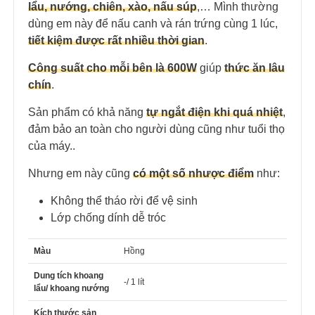
lẩu, nướng, chiên, xào, nấu súp
,… Mình thường
dùng em này để nấu canh và rán trứng cùng 1 lúc,
tiết kiệm được rất nhiều thời gian
.
Công suất cho mỗi bên là 600W
giúp
thức ăn lâu
chín
.
Sản phẩm có khả năng
tự ngắt điện khi quá nhiệt
,
đảm bảo an toàn cho người dùng cũng như tuổi thọ
của máy..
Nhưng em này cũng
có một số nhược điểm
như:
Không thể tháo rời để vệ sinh
Lớp chống dính dễ tróc
Màu
Hồng
Dung tích khoang
-/ 1 lít
lẩu/ khoang nướng
Kích thước sản