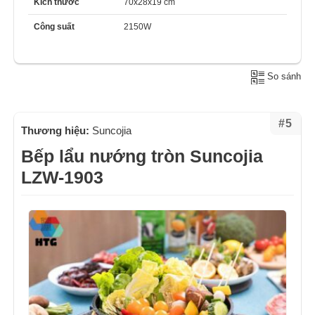
Kích thước
70x28x19 cm
Công suất
2150W
So sánh
#5
Thương hiệu:
Suncojia
Bếp lẩu nướng tròn Suncojia
LZW-1903