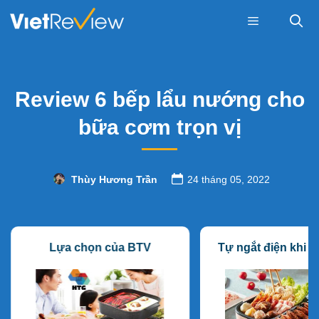
Skip
to
content
Menu
Review 6 bếp lẩu nướng cho
bữa cơm trọn vị
Thùy Hương Trần
24 tháng 05, 2022
Lựa chọn của BTV
Tự ngắt điện khi q