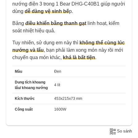
nướng điện 3 trong 1 Bear DHG-C40B1 giúp người
dùng
dễ dàng vệ sinh bế
p.
Bảng
điều khiển bằng thanh gạt
linh hoạt, kiểm
soát nhiệt hiệu quả.
Tuy nhiên, sử dụng em này thì
không thể cùng lúc
nướng và lẩu
, bạn phải làm xong món này rồi mới
chuyển qua món khác,
khá là bất tiện
.
Màu
Đen
Dung tích khoang
4 lít
lẩu/ khoang nướng
Kích thước
453x215x73 mm
Công suất
1600W
So sánh