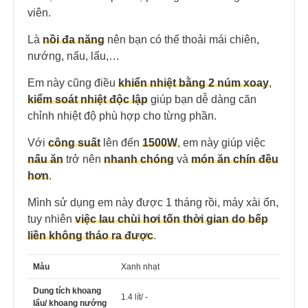
viên.
Là
nồi đa năng
nên bạn có thể thoải mái chiên,
nướng, nấu, lẩu,…
Em này cũng điều
khiển nhiệt bằng 2 núm xoay
,
kiểm soát nhiệt độc lập
giúp bạn dễ dàng căn
chỉnh nhiệt độ phù hợp cho từng phần.
Với
công suất
lên đến
1500W
, em này giúp việc
nấu ăn
trở nên
nhanh chóng
và
món ăn chín đều
hơn
.
Mình sử dụng em này được 1 tháng rồi, máy xài ổn,
tuy nhiên
việc lau chùi hơi tốn thời gian do bếp
liền không tháo ra được
.
Màu
Xanh nhạt
Dung tích khoang
1.4 lít/ -
lẩu/ khoang nướng