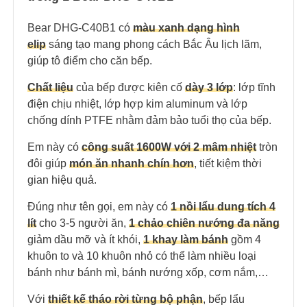
Bear DHG-C40B1 có
màu xanh dạng hình
elip
sáng tạo mang phong cách Bắc Âu lịch lãm,
giúp tô điểm cho căn bếp.
Chất liệu
của bếp được kiên cố
dày 3 lớp
: lớp tĩnh
điện chịu nhiệt, lớp hợp kim aluminum và lớp
chống dính PTFE nhằm đảm bảo tuổi thọ của bếp.
Em này có
công suất 1600W với 2 mâm nhiệt
tròn
đôi giúp
món ăn nhanh chín hơn
, tiết kiệm thời
gian hiệu quả.
Đúng như tên gọi, em này có
1 nồi lẩu dung tích 4
lít
cho 3-5 người ăn,
1 chảo chiên nướng đa năng
giảm dầu mỡ và ít khói,
1 khay làm bánh
gồm 4
khuôn to và 10 khuôn nhỏ có thể làm nhiều loại
bánh như bánh mì, bánh nướng xốp, cơm nắm,…
Với
thiết kế tháo rời từng bộ phận
, bếp lẩu