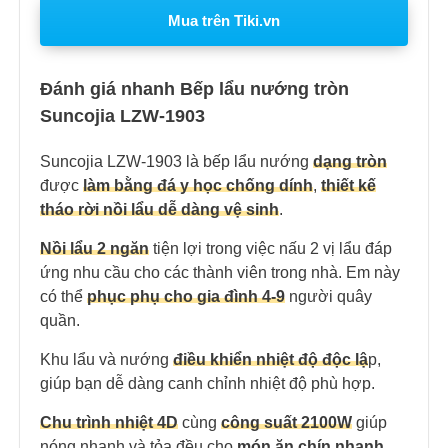
Mua trên Tiki.vn
Đánh giá nhanh Bếp lẩu nướng tròn
Suncojia LZW-1903
Suncojia LZW-1903 là bếp lẩu nướng
dạng tròn
được
làm bằng đá y học chống dính
,
thiết kế
tháo rời nồi lẩu dễ dàng vệ sinh
.
Nồi lẩu 2 ngăn
tiện lợi trong việc nấu 2 vị lẩu đáp
ứng nhu cầu cho các thành viên trong nhà. Em này
có thể
phục phụ cho gia đình 4-9
người quây
quần.
Khu lẩu và nướng
điều khiển nhiệt độ độc lậ
p,
giúp bạn dễ dàng canh chỉnh nhiệt độ phù hợp.
Chu trình nhiệt 4D
cùng
công suất 2100W
giúp
nóng nhanh và tỏa đều cho
món ăn chín nhanh
.