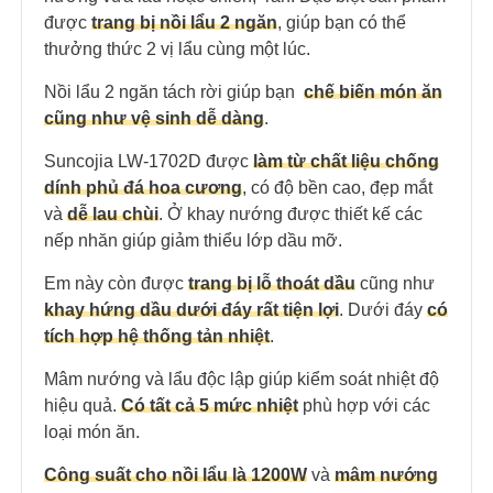
được
trang bị nồi lẩu 2 ngăn
, giúp bạn có thể
thưởng thức 2 vị lẩu cùng một lúc.
Nồi lẩu 2 ngăn tách rời giúp bạn
chế biến món ăn
cũng như vệ sinh dễ dàng
.
Suncojia LW-1702D được
làm từ chất liệu chống
dính phủ đá hoa cương
, có độ bền cao, đẹp mắt
và
dễ lau chùi
. Ở khay nướng được thiết kế các
nếp nhăn giúp giảm thiểu lớp dầu mỡ.
Em này còn được
trang bị lỗ thoát dầu
cũng như
khay hứng dầu dưới đáy rất tiện lợi
. Dưới đáy
có
tích hợp hệ thống tản nhiệt
.
Mâm nướng và lẩu độc lập giúp kiểm soát nhiệt độ
hiệu quả.
Có tất cả 5 mức nhiệt
phù hợp với các
loại món ăn.
Công suất cho nồi lẩu là 1200W
và
mâm nướng