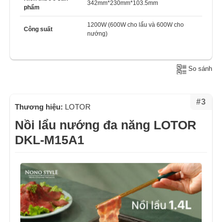
342mm*230mm*103.5mm
phẩm
1200W (600W cho lẩu và 600W cho
Công suất
nướng)
So sánh
#3
Thương hiệu:
LOTOR
Nồi lẩu nướng đa năng LOTOR
DKL-M15A1