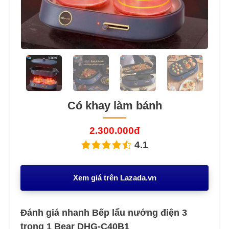
Previous
Next
Có khay làm bánh
2.300.000đ
4.1
Xem giá trên Lazada.vn
Đánh giá nhanh Bếp lẩu nướng điện 3
trong 1 Bear DHG-C40B1