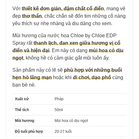
Với
thiết kế đơn giản, đậm chất cổ điển
, mang vẻ
đẹp
thơ thẩn
, chắc chắn sẽ đốn tim những cô nàng
yêu thích sự nhẹ nhàng và dịu dàng cho xem.
Mùi hương của nước hoa Chloe by Chloe EDP
Spray rất
thanh lịch, đan xen giữa hương vị cổ
điển và hiện đại
. Em này có dạng
mùi hoa cỏ dịu
ngọt
, không hề có cảm giác gắt mũi luôn ấy.
Sản phẩm này có lẽ sẽ
phù hợp với những buổi
hẹn hò lãng mạn
hoặc khi
đi chơi, dạo phố
cùng
bạn bè nè.
Xuất xứ
Pháp
Thể tích
50ml
Mùi hương
Mùi hoa cỏ dịu ngọt
Độ tuổi phù hợp
20-27 tuổi