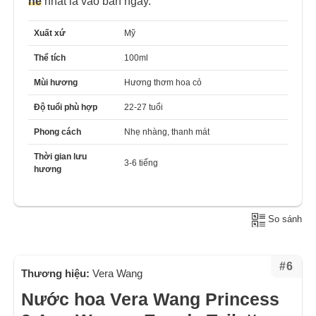
hè
nhất là vào ban ngày.
Xuất xứ
Mỹ
Thể tích
100ml
Mùi hương
Hương thơm hoa cỏ
Độ tuổi phù hợp
22-27 tuổi
Phong cách
Nhẹ nhàng, thanh mát
Thời gian lưu
3-6 tiếng
hương
So sánh
#6
Thương hiệu:
Vera Wang
Nước hoa Vera Wang Princess