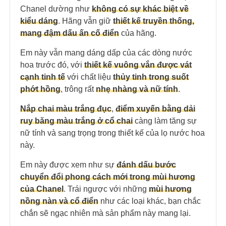
Chanel dường như
không có sự khác biệt về
kiểu dáng
. Hãng vẫn giữ
thiết kế truyền thống,
mang đậm dấu ấn cố điển
của hãng.
Em này vẫn mang dáng dấp của các dòng nước
hoa trước đó, với
thiết kế vuông vắn được vát
cạnh tinh tế
với chất liệu
thủy tinh trong suốt
phớt hồng
, trông rất
nhẹ nhàng và nữ tính
.
Nắp chai màu trắng đục
,
điểm xuyến bằng dải
ruy băng màu trắng ở cổ chai
càng làm tăng sự
nữ tính và sang trọng trong thiết kế của lọ nước hoa
này.
Em này được xem như sự
đánh dấu bước
chuyển đổi phong cách mới trong mùi hương
của Chanel
. Trái ngược với những
mùi hương
nồng nàn và cổ điển
như các loại khác, bạn chắc
chắn sẽ ngạc nhiên mà sản phẩm này mang lại.