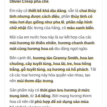
Olivier Cresp pha chế
.
Em này có
thiết kế khá dịu dàng
, vẫn là
chai thủy
tinh nhưng được cách điệu
, phần
thủy tinh có
màu hơi đục giống như pha lê
,
phần nắp hình
chữ nhật
đặc trưng của hãng, có
màu xanh biển
.
Mùi của em nước hoa này là sự kết hợp của các
mùi hương từ thiên nhiên
,
hương chanh thanh
mát cùng hương hoa cỏ
dịu dàng ngọt ngào.
Bên cạnh đó,
hương táo Granny Smith, hoa lan
chuông, cây tuyết tùng, hoa lài, tre, hoa hồng
trắng, gỗ tuyết tùng, xạ hương và hổ phách
. Tất
cả các loại hương này hòa quyện vào nhau, tạo
nên
mùi thơm đặc trưng
.
Sản phẩm này có
thời gian lưu hương ở mức
trung bình
, từ
3-6 tiếng
. Bởi mang hương thơm
hoa cỏ nên rất
phù hợp để sử dụng vào mùa