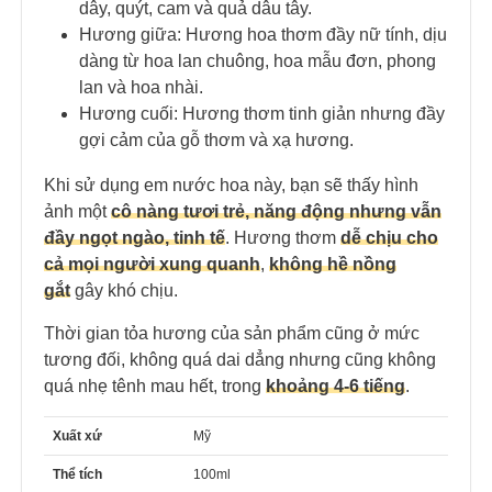
dây, quýt, cam và quả dâu tây.
Hương giữa: Hương hoa thơm đầy nữ tính, dịu
dàng từ hoa lan chuông, hoa mẫu đơn, phong
lan và hoa nhài.
Hương cuối: Hương thơm tinh giản nhưng đầy
gợi cảm của gỗ thơm và xạ hương.
Khi sử dụng em nước hoa này, bạn sẽ thấy hình
ảnh một
cô nàng tươi trẻ, năng động nhưng vẫn
đầy ngọt ngào, tinh tế
. Hương thơm
dễ chịu cho
cả mọi người xung quanh
,
không hề nồng
gắt
gây khó chịu.
Thời gian tỏa hương của sản phẩm cũng ở mức
tương đối, không quá dai dẳng nhưng cũng không
quá nhẹ tênh mau hết, trong
khoảng 4-6 tiếng
.
Xuất xứ
Mỹ
Thể tích
100ml