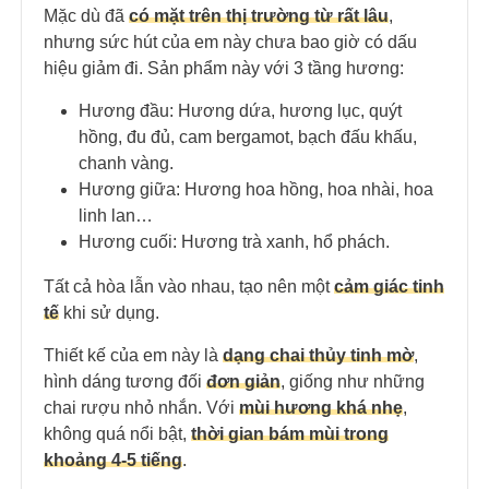
Mặc dù đã
có mặt trên thị trường từ rất lâu
,
nhưng sức hút của em này chưa bao giờ có dấu
hiệu giảm đi. Sản phẩm này với 3 tầng hương:
Hương đầu: Hương dứa, hương lục, quýt
hồng, đu đủ, cam bergamot, bạch đấu khấu,
chanh vàng.
Hương giữa: Hương hoa hồng, hoa nhài, hoa
linh lan…
Hương cuối: Hương trà xanh, hổ phách.
Tất cả hòa lẫn vào nhau, tạo nên một
cảm giác tinh
tế
khi sử dụng.
Thiết kế của em này là
dạng chai thủy tinh mờ
,
hình dáng tương đối
đơn giản
, giống như những
chai rượu nhỏ nhắn. Với
mùi hương khá nhẹ
,
không quá nổi bật,
thời gian bám mùi trong
khoảng 4-5 tiếng
.