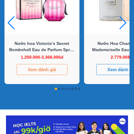
Nước hoa Victoria‘s Secret
Nước Hoa Chanel
Bombshell Eau de Parfum Spray
Mademoiselle Eau D
for Women
1.250.000-3.368.000đ
2.779.069đ
Xem đánh giá
Xem đánh gi