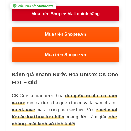
Xác thực bởi
Vietreview
Mua trên Shopee Mall chính hãng
Mua trên Shopee.vn
Mua trên Shopee.vn
Đánh giá nhanh Nước Hoa Unisex CK One
EDT – Old
CK One là loại nước hoa
dùng được cho cả nam
và nữ
, một cái tên khá quen thuộc và là sản phẩm
must-have
mà ai cũng nên sở hữu. Với
chiết xuất
từ các loại hoa tự nhiên
, mang đến cảm giác
nhẹ
nhàng, mát lạnh và tinh khiết
.