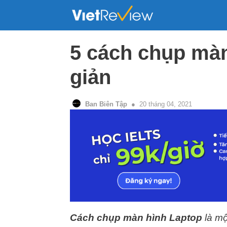
Skip
to
content
5 cách chụp mà
giản
Ban Biên Tập
20 tháng 04, 2021
Cách chụp màn hình Laptop
là mộ