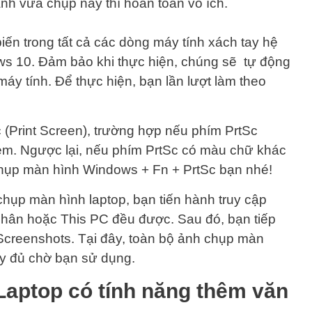
ảnh vừa chụp này thì hoàn toàn vô ích.
n trong tất cả các dòng máy tính xách tay hệ
s 10. Đảm bảo khi thực hiện, chúng sẽ tự động
áy tính. Để thực hiện, bạn lần lượt làm theo
(Print Screen), trường hợp nếu phím PrtSc
kèm. Ngược lại, nếu phím PrtSc có màu chữ khác
chụp màn hình Windows + Fn + PrtSc bạn nhé!
chụp màn hình laptop, bạn tiến hành truy cập
hân hoặc This PC đều được. Sau đó, bạn tiếp
Screenshots. Tại đây, toàn bộ ảnh chụp màn
ầy đủ chờ bạn sử dụng.
aptop có tính năng thêm văn