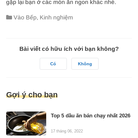
gặp lại bạn ở các món ăn ngon khác nhé.
Categories
Vào Bếp
,
Kinh nghiệm
Bài viết có hữu ích với bạn không?
Có
Không
Gợi ý cho bạn
Top 5 dầu ăn bán chạy nhất 2026
17 tháng 06, 2022