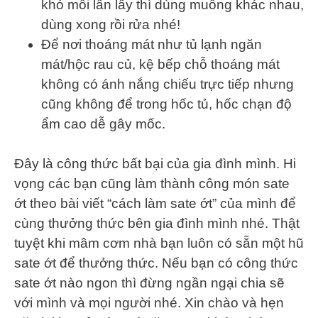
khó mỗi lần lấy thì dùng muỗng khác nhau,
dùng xong rồi rửa nhé!
Để nơi thoáng mát như tủ lạnh ngăn
mát/hộc rau củ, kệ bếp chỗ thoáng mát
không có ánh nắng chiếu trực tiếp nhưng
cũng không để trong hốc tủ, hốc chạn độ
ẩm cao dễ gây mốc.
Đây là công thức bất bại của gia đình mình. Hi
vọng các bạn cũng làm thành công món sate
ớt theo bài viết “cách làm sate ớt” của mình để
cùng thưởng thức bên gia đình mình nhé. Thật
tuyệt khi mâm cơm nhà bạn luôn có sẵn một hũ
sate ớt để thưởng thức. Nếu bạn có công thức
sate ớt nào ngon thì đừng ngần ngại chia sẽ
với mình và mọi người nhé. Xin chào và hẹn