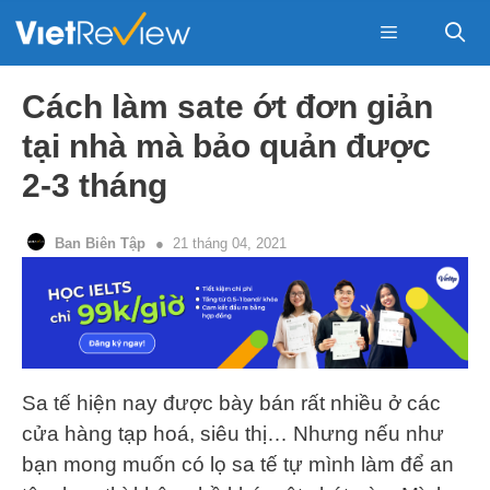
Skip
to
content
Menu
Cách làm sate ớt đơn giản
tại nhà mà bảo quản được
2-3 tháng
Ban Biên Tập
21 tháng 04, 2021
Sa tế hiện nay được bày bán rất nhiều ở các
cửa hàng tạp hoá, siêu thị… Nhưng nếu như
bạn mong muốn có lọ sa tế tự mình làm để an