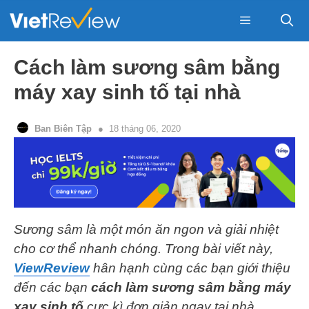
Skip
to
content
Menu
Cách làm sương sâm bằng
máy xay sinh tố tại nhà
Ban Biên Tập
18 tháng 06, 2020
Sương sâm là một món ăn ngon và giải nhiệt
cho cơ thể nhanh chóng. Trong bài viết này,
ViewReview
hân hạnh cùng các bạn giới thiệu
đến các bạn
cách làm sương sâm bằng máy
xay sinh tố
cực kì đơn giản ngay tại nhà.