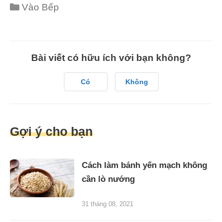
Categories
Vào Bếp
Bài viết có hữu ích với bạn không?
Có
Không
Gợi ý cho bạn
Cách làm bánh yến mạch không
cần lò nướng
31 tháng 08, 2021