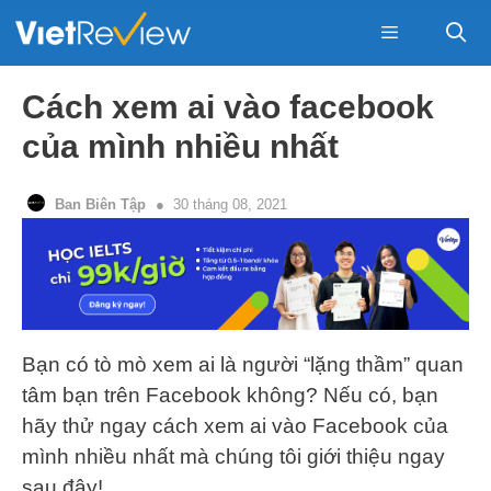
Skip
to
content
Menu
Cách xem ai vào facebook
của mình nhiều nhất
Ban Biên Tập
30 tháng 08, 2021
Bạn có tò mò xem ai là người “lặng thầm” quan
tâm bạn trên Facebook không? Nếu có, bạn
hãy thử ngay cách xem ai vào Facebook của
mình nhiều nhất mà chúng tôi giới thiệu ngay
sau đây!