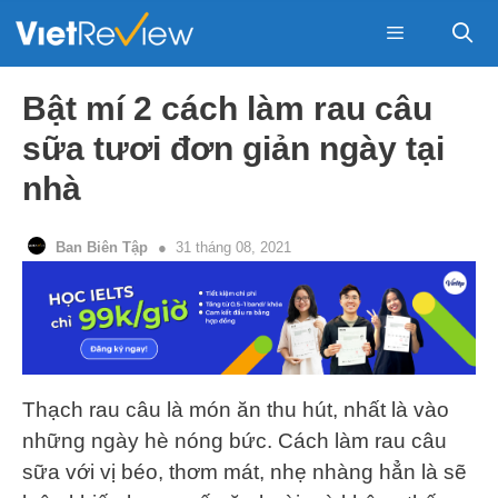
Skip
to
content
Menu
Bật mí 2 cách làm rau câu
sữa tươi đơn giản ngày tại
nhà
Ban Biên Tập
31 tháng 08, 2021
Thạch rau câu là món ăn thu hút, nhất là vào
những ngày hè nóng bức. Cách làm rau câu
sữa với vị béo, thơm mát, nhẹ nhàng hẳn là sẽ