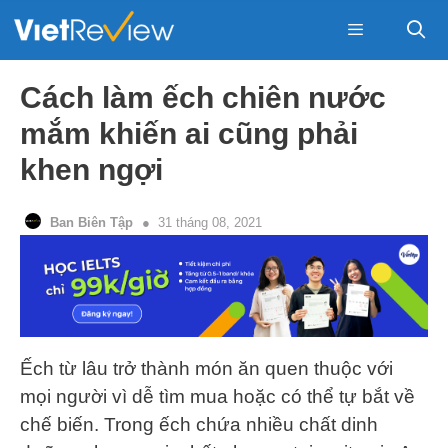
Skip
to
content
Menu
Cách làm ếch chiên nước
mắm khiến ai cũng phải
khen ngợi
Ban Biên Tập
31 tháng 08, 2021
Ếch từ lâu trở thành món ăn quen thuộc với
mọi người vì dễ tìm mua hoặc có thể tự bắt về
chế biến. Trong ếch chứa nhiều chất dinh