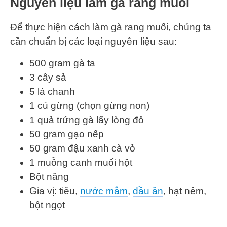
Nguyên liệu làm gà rang muối
Để thực hiện cách làm gà rang muối, chúng ta
cần chuẩn bị các loại nguyên liệu sau:
500 gram gà ta
3 cây sả
5 lá chanh
1 củ gừng (chọn gừng non)
1 quả trứng gà lấy lòng đỏ
50 gram gạo nếp
50 gram đậu xanh cà vỏ
1 muỗng canh muối hột
Bột năng
Gia vị: tiêu,
nước mắm
,
dầu ăn
, hạt nêm,
bột ngọt