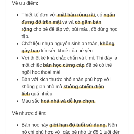
Về ưu điểm:
Thiết kế đơn với
mặt bàn rộng rãi
, có
ngăn
đựng đồ trên mặt
và và
có gầm bàn
rộng
cho bé để tập vở, bút màu, đồ dùng học
tập.
Chất liệu nhựa nguyên sinh an toàn,
không
gây hại
đến sức khoẻ của bé yêu.
Với thiết kế khá chắc chắn và tỉ mỉ. Thì đây là
một chiếc
bàn học cứng cáp
để bé có thể
ngồi học thoải mái.
Bàn với kích thước nhỏ nhắn phù hợp với
không gian nhà mà
không chiếm diện
tích
quá nhiều.
Màu sắc
hoà nhã và dễ lựa chọn.
Về nhược điểm:
Bàn học này
giới hạn độ tuổi sử dụng.
Nên
nó chỉ phù hợp với các bé nhỏ từ độ 1 tuổi đến