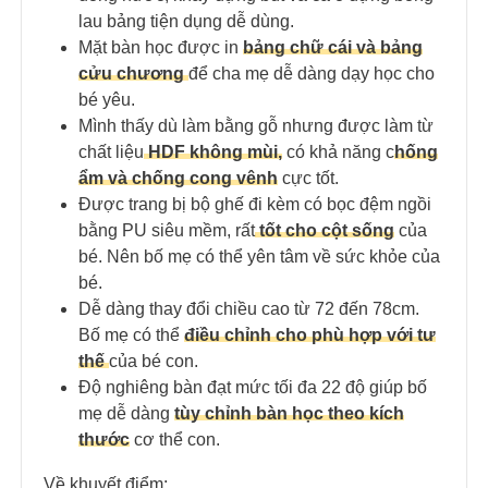
lau bảng tiện dụng dễ dùng.
Mặt bàn học được in
bảng chữ cái và bảng
cửu chương
để cha mẹ dễ dàng dạy học cho
bé yêu.
Mình thấy dù làm bằng gỗ nhưng được làm từ
chất liệu
HDF không mùi,
có khả năng c
hống
ẩm và chống cong vênh
cực tốt.
Được trang bị bộ ghế đi kèm có bọc đệm ngồi
bằng PU siêu mềm, rất
tốt cho cột sống
của
bé. Nên bố mẹ có thể yên tâm về sức khỏe của
bé.
Dễ dàng thay đổi chiều cao từ 72 đến 78cm.
Bố mẹ có thể
điều chỉnh cho phù hợp với tư
thế
của bé con.
Độ nghiêng bàn đạt mức tối đa 22 độ giúp bố
mẹ dễ dàng
tùy chỉnh bàn học theo kích
thước
cơ thể con.
Về khuyết điểm: