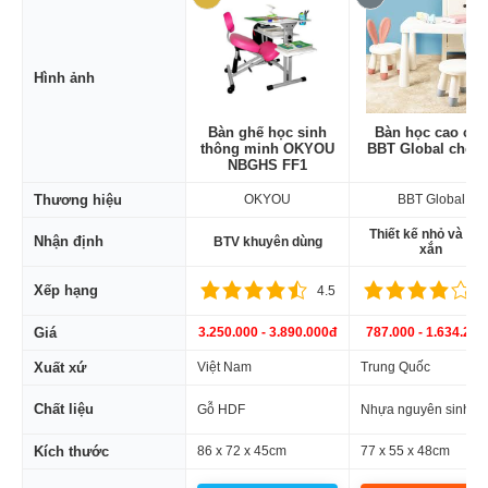
Hình ảnh
Bàn ghế học sinh
Bàn học cao cấp
thông minh OKYOU
BBT Global cho b
NBGHS FF1
Thương hiệu
OKYOU
BBT Global
Thiết kế nhỏ và xin
Nhận định
BTV khuyên dùng
xắn
Xếp hạng
4.5
4
Giá
3.250.000 - 3.890.000đ
787.000 - 1.634.220
Xuất xứ
Việt Nam
Trung Quốc
Chất liệu
Gỗ HDF
Nhựa nguyên sinh
Kích thước
86 x 72 x 45cm
77 x 55 x 48cm