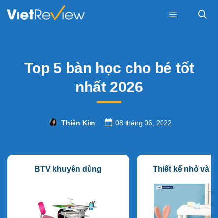
Skip
to
content
Menu
Top 5 bàn học cho bé tốt
nhất 2026
Thiên Kim
08 tháng 06, 2022
BTV khuyên dùng
Thiết kế nhỏ và x