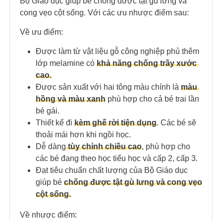
Bộ Giáo dục giúp bé chống được tật gù lưng và
cong vẹo cột sống. Với các ưu nhược điểm sau:
Về ưu điểm:
Được làm từ vật liệu gỗ công nghiệp phủ thêm
lớp melamine có
khả năng chống trầy xước
cao.
Được sản xuất với hai tông màu chính là
màu
hồng và màu xanh
phù hợp cho cả bé trai lần
bé gái.
Thiết kế đi
kèm ghế rời tiện dụng
. Các bé sẽ
thoải mái hơn khi ngồi học.
Dễ dàng
tùy chỉnh chiều cao
, phù hợp cho
các bé đang theo học tiểu học và cấp 2, cấp 3.
Đạt tiêu chuẩn chất lượng của Bộ Giáo dục
giúp bé
chống được tật gù lưng và cong vẹo
cột sống.
Về nhược điểm: