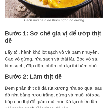
Cách nấu cà ri dê thơm ngon bổ dưỡng
Bước 1: Sơ chế gia vị để ướp thịt
dê
Lấy tỏi, hành khô lột sạch vỏ và băm nhuyễn.
Cạo vỏ gừng, rửa sạch và thái lát. Bóc vỏ sả,
làm sạch, đập dập, phần còn lại thì băm nhỏ.
Bước 2: Làm thịt dê
Đem phần thịt dê đã rút xương rửa sơ qua, sau
đó rửa bằng rượu trắng, gừng và muối rồi xoa
bóp cho thịt để giảm mùi hôi. Xả lại nhiều lần