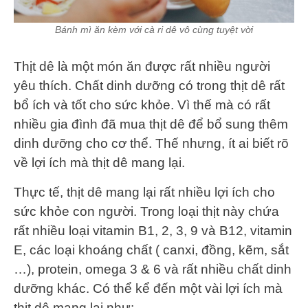
Bánh mì ăn kèm với cà ri dê vô cùng tuyệt vời
Thịt dê là một món ăn được rất nhiều người
yêu thích. Chất dinh dưỡng có trong thịt dê rất
bổ ích và tốt cho sức khỏe. Vì thế mà có rất
nhiều gia đình đã mua thịt dê để bổ sung thêm
dinh dưỡng cho cơ thể. Thế nhưng, ít ai biết rõ
về lợi ích mà thịt dê mang lại.
Thực tế, thịt dê mang lại rất nhiều lợi ích cho
sức khỏe con người. Trong loại thịt này chứa
rất nhiều loại vitamin B1, 2, 3, 9 và B12, vitamin
E, các loại khoáng chất ( canxi, đồng, kẽm, sắt
…), protein, omega 3 & 6 và rất nhiều chất dinh
dưỡng khác. Có thể kể đến một vài lợi ích mà
thịt dê mang lại như: