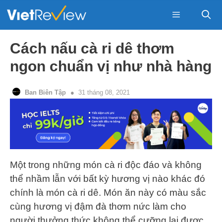
Skip
to
content
Menu
Cách nấu cà ri dê thơm
ngon chuẩn vị như nhà hàng
Ban Biên Tập
31 tháng 08, 2021
Một trong những món cà ri độc đáo và không
thể nhầm lẫn với bất kỳ hương vị nào khác đó
chính là món cà ri dê. Món ăn này có màu sắc
cùng hương vị đậm đà thơm nức làm cho
người thưởng thức không thể cưỡng lại được.