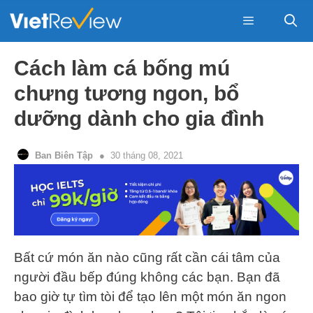
Skip
to
content
Menu
Cách làm cá bống mú
chưng tương ngon, bổ
dưỡng dành cho gia đình
Ban Biên Tập
30 tháng 08, 2021
Bất cứ món ăn nào cũng rất cần cái tâm của
người đầu bếp đúng không các bạn. Bạn đã
bao giờ tự tìm tòi để tạo lên một món ăn ngon