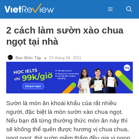
Skip
to
content
Menu
2 cách làm sườn xào chua
ngọt tại nhà
Ban Biên Tập
23 tháng 04, 2021
Sườn là món ăn khoái khẩu của rất nhiều
người, đặc biệt là món sườn xào chua ngọt.
Nếu bạn đã từng thưởng thức món ăn này thì
sẽ không thể quên được hương vị chua chua,
ngọt ngọt, thịt sườn mềm thấm đều gia vị ngon