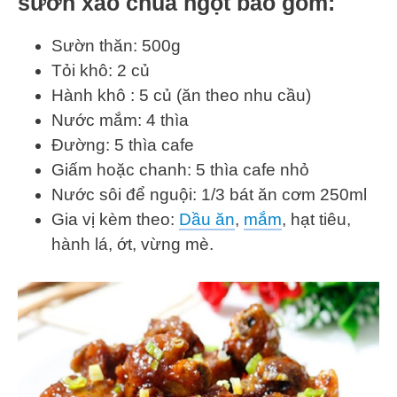
sườn xào chua ngọt bao gồm:
Sườn thăn: 500g
Tỏi khô: 2 củ
Hành khô : 5 củ (ăn theo nhu cầu)
Nước mắm: 4 thìa
Đường: 5 thìa cafe
Giấm hoặc chanh: 5 thìa cafe nhỏ
Nước sôi để nguội: 1/3 bát ăn cơm 250ml
Gia vị kèm theo:
Dầu ăn
,
mắm
, hạt tiêu,
hành lá, ớt, vừng mè.